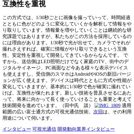
互換性を重視
この方式では、1/30秒ごとに画像を撮っていって、時間経過
とともに色がどのように変化していくかを解析して情報をや
り取りしています。情報量を増やしていくことは継続的な研
究課題ではありますが、私たちがこの方法を採用しているの
には理由があります。1/30秒で光が出せて、カメラでそれが
撮れさえすれば、確実に情報がやり取りできるという互換
性、安定性を重視して開発してきているからなんです。 で
すから、送信側はLED照明だけでなく家庭のTV、街中のデ
ジタルサイネージ、PC画面など今ある様々な表示デバイス
も使えますし、受信側のスマホはAndroidやiOSの新旧バージ
ョンが広く使えます。デバイスは時代とともに方式や性能が
変化していきますが、基本的に1/30秒で色が確実に撮れてい
けば、互換性が保たれます。新しい技術を普及させるにあた
って、将来に向かって長く使っていけることも重要と考えて
技術開発を進めています。（田中氏 談）
適用
範囲の広い富士通方式の可視光通信技術。
次回
は、その利用
用途について伺います。
インタビュー
可視光通信
開発動向
業界インタビュー