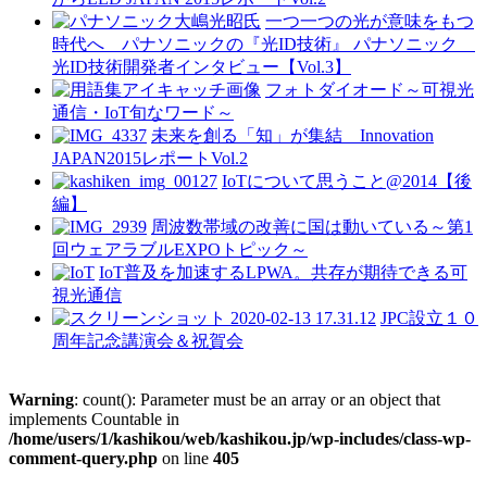
一つ一つの光が意味をもつ
時代へ パナソニックの『光ID技術』 パナソニック
光ID技術開発者インタビュー【Vol.3】
フォトダイオード～可視光
通信・IoT旬なワード～
未来を創る「知」が集結 Innovation
JAPAN2015レポートVol.2
IoTについて思うこと@2014【後
編】
周波数帯域の改善に国は動いている～第1
回ウェアラブルEXPOトピック～
IoT普及を加速するLPWA。共存が期待できる可
視光通信
JPC設立１０
周年記念講演会＆祝賀会
Warning
: count(): Parameter must be an array or an object that
implements Countable in
/home/users/1/kashikou/web/kashikou.jp/wp-includes/class-wp-
comment-query.php
on line
405