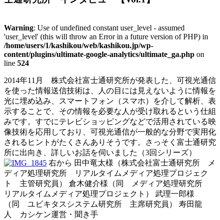
Warning
: Use of undefined constant user_level - assumed
'user_level' (this will throw an Error in a future version of PHP) in
/home/users/1/kashikou/web/kashikou.jp/wp-
content/plugins/ultimate-google-analytics/ultimate_ga.php
on
line
524
2014年11月 株式会社富士通研究所が発表した、可視光通信
を使った情報送信技術は、人の目には見えないように情報を
光に埋め込み、スマートフォン（スマホ）を介して解析、表
示することで、その情報を必要な人が受け取れるという仕組
みです。すでにテレビショッピングなどで活用されている映
像技術を応用しており、可視光通信が一般的な分野で実用化
されるヒントがたくさんありそうです。さっそく富士通研究
所に出向き、詳しいお話を伺いました（3回シリーズ）
右から 田中竜太様（株式会社富士通研究所 メ
ディア処理研究所 リアルタイムメディア処理プロジェク
ト 主管研究員） 倉木健介様（同 メディア処理研究所
リアルタイムメディア処理プロジェクト） 武理一郎様
（同 ユビキタスシステム研究所 主席研究員） 寿田龍
人 カシケン運営・聞き手