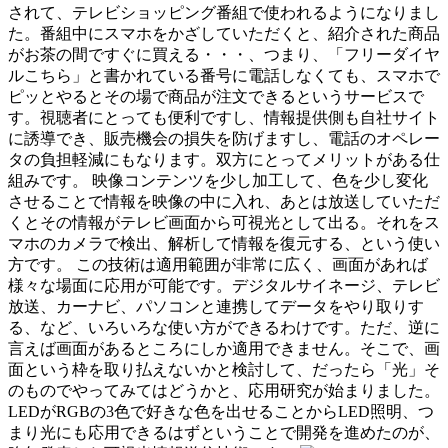
されて、テレビショッピング番組で使われるようになりまし
た。番組中にスマホをかざしていただくと、紹介された商品
がお茶の間ですぐに買える・・・、つまり、「フリーダイヤ
ルこちら」と書かれている番号に電話しなくても、スマホで
ピッとやるとその場で商品が注文できるというサービスで
す。視聴者にとっても便利ですし、情報提供側も自社サイト
に誘導でき、販売機会の損失を防げますし、電話のオペレー
タの負担軽減にもなります。双方にとってメリットがある仕
組みです。 映像コンテンツを少し加工して、色を少し変化
させることで情報を映像の中に入れ、あとは放送していただ
くとその情報がテレビ画面から可視光として出る。それをス
マホのカメラで検出、解析して情報を復元する、という使い
方です。 この技術は適用範囲が非常に広く、画面があれば
様々な場面に応用が可能です。デジタルサイネージ、テレビ
放送、カーナビ、パソコンと連携してデータをやり取りす
る、など、いろいろな使い方ができるわけです。ただ、逆に
言えば画面があるところにしか適用できません。そこで、画
面という枠を取り払えないかと検討して、だったら「光」そ
のものでやってみてはどうかと、応用研究が始まりました。
LEDがRGBの3色で好きな色を出せることからLED照明、つ
まり光にも応用できるはずということで開発を進めたのが、