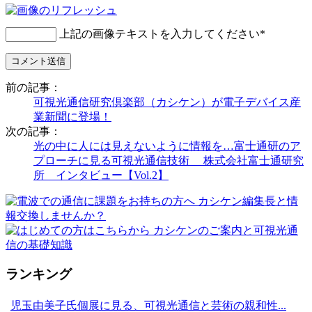
上記の画像テキストを入力してください
*
前の記事：
可視光通信研究倶楽部（カシケン）が電子デバイス産
業新聞に登場！
次の記事：
光の中に人には見えないように情報を…富士通研のア
プローチに見る可視光通信技術 株式会社富士通研究
所 インタビュー【Vol.2】
ランキング
児玉由美子氏個展に見る、可視光通信と芸術の親和性...