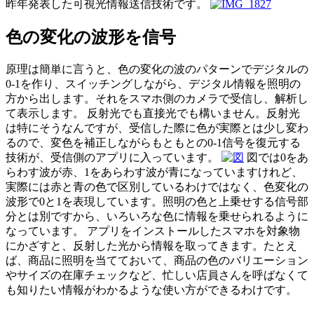
昨年発表した可視光情報送信技術です。
色の変化の波形を信号
原理は簡単に言うと、色の変化の波のパターンでデジタルの
0-1を作り、スイッチングしながら、デジタル情報を照明の
方から出します。それをスマホ側のカメラで受信し、解析し
て表示します。 反射光でも直接光でも構いません。反射光
は特にそうなんですが、受信した際に色が実際とは少し変わ
るので、変色を補正しながらもともとの0-1信号を復元する
技術が、受信側のアプリに入っています。
図では0をあ
らわす波が赤、1をあらわす波が青になっていますけれど、
実際には赤と青の色で区別しているわけではなく、色変化の
波形で0と1を表現しています。照明の色と上乗せする信号部
分とは別ですから、いろいろな色に情報を乗せられるように
なっています。 アプリをインストールしたスマホを対象物
にかざすと、反射した光から情報を取ってきます。たとえ
ば、商品に照明を当てておいて、商品の色のバリエーション
やサイズの在庫チェックなど、忙しい店員さんを呼ばなくて
も知りたい情報がわかるような使い方ができるわけです。