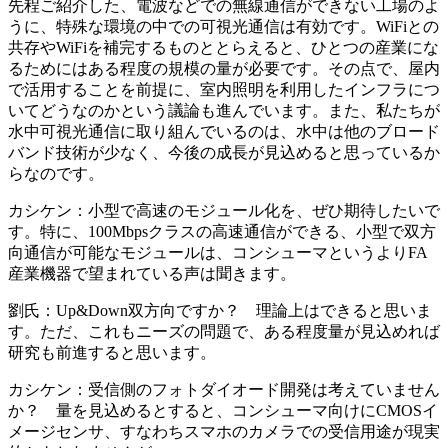
先程ご紹介した、電波などでの無線通信ができない工場のよ
うに、特殊な環境の中での可視光通信は有効です。WiFiとの
共存やWiFiを補完するものととらえると、ひとつの産業にな
るためにはある程度の規模の量が必要です。その点で、屋内
で活用することを前提に、室内照明を利用したインフラにつ
いてどうなのかという議論も進んでいます。また、私たちが
水中可視光通信に取り組んでいるのは、水中は他のブロード
バンド技術が少なく、今後の成長が見込めると思っているか
らなのです。
カシケン：小型で高速のモジュール化を、ぜひ期待したいで
す。特に、100Mbpsクラスの高速通信ができる、小型で双方
向通信が可能なモジュールは、コンシューマというよりFA
産業機器で望まれている声は聞きます。
劉氏：Up&Down双方向ですか？ 理論上はできると思いま
す。ただ、これもニーズの問題で、ある程度量が見込めれば
研究も前進すると思います。
カシケン：受信側のフォトダイオード開発は考えていません
か？ 量を見込めるとすると、コンシューマ向けにCMOSイ
メージセンサ、すなわちスマホのカメラでの受信用途が現実