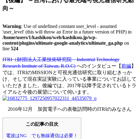
【後編】 ～台湾における最先端可視光通信研究動
向～
Warning
: Use of undefined constant user_level - assumed
'user_level' (this will throw an Error in a future version of PHP) in
/home/users/1/kashikou/web/kashikou.jp/wp-
content/plugins/ultimate-google-analytics/ultimate_ga.php
on
line
524
ITRI（財団法人工業技術研究院 Industrial Technology
Research Institute of Taiwan, R.O.C)
へのインタビュー【
前編
】
では、ITRIのMISSIONと可視光通信研究に取り組むきっか
け、そして現在実証実験に入っている事業についてお話して
いただきました。後編では、2017年以降予定されているトラ
イアルと今後の展望について伺います。
2016年12月 加賀電子への表敬訪問時のITRIのみなさん
この記事の目次
電波はNG でも無線通信は必要！