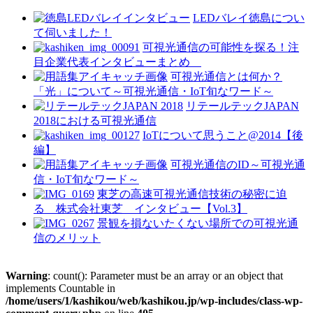
LEDバレイ徳島につい
て伺いました！
可視光通信の可能性を探る！注
目企業代表インタビューまとめ
可視光通信とは何か？
「光」について～可視光通信・IoT旬なワード～
リテールテックJAPAN
2018における可視光通信
IoTについて思うこと@2014【後
編】
可視光通信のID～可視光通
信・IoT旬なワード～
東芝の高速可視光通信技術の秘密に迫
る 株式会社東芝 インタビュー【Vol.3】
景観を損ないたくない場所での可視光通
信のメリット
Warning
: count(): Parameter must be an array or an object that
implements Countable in
/home/users/1/kashikou/web/kashikou.jp/wp-includes/class-wp-