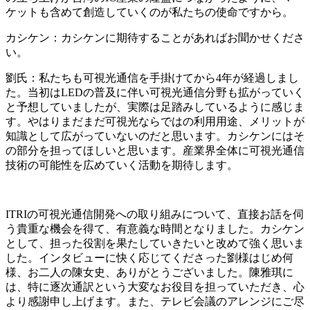
ケットも含めて創造していくのが私たちの使命ですから。
カシケン：カシケンに期待することがあればお聞かせくださ
い。
劉氏：私たちも可視光通信を手掛けてから4年が経過しまし
た。当初はLEDの普及に伴い可視光通信分野も拡がっていく
と予想していましたが、実際は足踏みしているように感じま
す。やはりまだまだ可視光ならではの利用用途、メリットが
知識として広がっていないのだと思います。カシケンにはそ
の部分を担ってほしいと思います。産業界全体に可視光通信
技術の可能性を広めていく活動を期待します。
ITRIの可視光通信開発への取り組みについて、直接お話を伺
う貴重な機会を得て、有意義な時間となりました。カシケン
として、担った役割を果たしていきたいと改めて強く思いま
した。インタビューに快く応じてくださった劉様はじめ何
様、お二人の陳女史、ありがとうございました。陳雅琪に
は、特に逐次通訳という大変なお役目を担っていただき、心
より感謝申し上げます。また、テレビ会議のアレンジにご尽