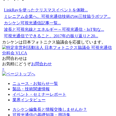
LinkRayを使ったクリスマスイベントを体験...
ミレニアム企業へ。可視光通信技術の㈱三技協ラボツア...
カシケン可視光通信記事一覧...
波長と可視光線とエネルギー～可視光通信・IoT旬な...
可視光通信でできること。2017年の振り返りと20...
カシケンは日本フォトニクス協議会を応援しています。
お問合わせは
お気軽にどうぞ
お問合わせ
×
ニュース・お知らせ一覧
製品・技術関連情報
イベント・セミナーレポート
業界インタビュー
カシケン編集長と情報交換しませんか？
可視光通信の基礎知識・用語集