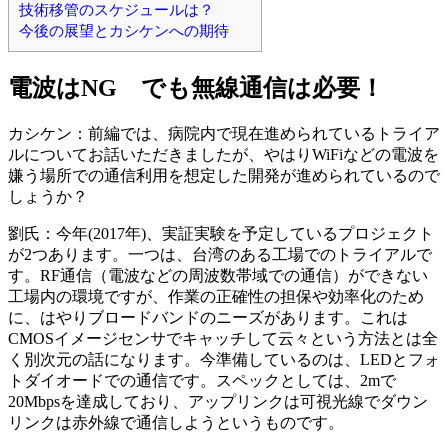
技術移管のスケジュールは？
今後の展望とカシケンへの期待
電波はNG でも無線通信は必要！
カシケン：前編では、病院内で現在進められているトライア
ルについてお話いただきましたが、やはりWiFiなどの電波を
嫌う場所での通信利用を想定した開発が進められているので
しょうか？
劉氏：今年(2017年)、実証実験を予定しているプロジェクト
が2つあります。一つは、台湾のある工場でのトライアルで
す。RF通信（電波などの周波数帯域での通信）ができない
工場内の環境ですが、作業の正確性の担保や効率化のため
に、はやりブロードバンドのニーズがあります。これは
CMOSイメージセンサでキャッチして云々という方法とは全
く別次元の話になります。今準備しているのは、LEDとフォ
トダイオードでの通信です。スペックとしては、2mで
20Mbpsを達成しており、アップリンクは可視光線でダウン
リンクは赤外線で通信しようというものです。