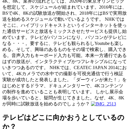
4K、8K。業界の流れとしては、2020年の東京オリンピック
を想定して、スケジュールが組まれています。2016年には、
BSで4K、8Kの試験放送が開始され、2018年にはBSで実用放
送を始めるスケジュールで動いているようです。 NHKでは
そこに、ハイブリッドキャストというインターネットを使っ
た通信サービスと放送をミックスさせたサービスも提供し始
めています。テレビがパソコンになり、パソコンがテレビに
なる・・・。要するに、テレビも観られるしYoutubeも楽し
める。そして、興味のあるものをその場で検索し、購入でき
る。音声入力もキーボード入力も可能。本来一方通行である
はずの放送が、インタラクティブかつフレキシブルになって
いきつつあるのです。 NHKでは、CEATEC JAPAN 2014にお
いて、4Kカメラでの水中での撮影を可視光通信で行う検証
実験が成功したと発表しました。「ダーウィンが来た！」を
はじめとするドラマ、ドキュメンタリーで、4Kコンテンツ
の制作を進めていることも表明しています。 しかし展示会
場を歩いていると、疑問が生じてきました。なぜ、4K、8K
が同時に試験放送を始めるのでしょうか？
テレビはどこに向かおうとしているの
か？