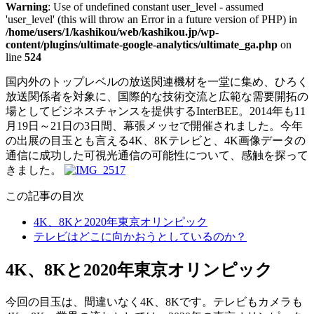
Warning
: Use of undefined constant user_level - assumed
'user_level' (this will throw an Error in a future version of PHP) in
/home/users/1/kashikou/web/kashikou.jp/wp-
content/plugins/ultimate-google-analytics/ultimate_ga.php
on
line
524
国内外のトップレベルの放送関連機材を一堂に集め、ひろく
放送関係者を対象に、国際的な技術交流と広範な需要開拓の
場としてビジネスチャンスを提供するInterBEE。2014年も11
月19日～21日の3日間、幕張メッセで開催されました。今年
の出展の目玉とも言える4K、8Kテレビと、4K画像データの
通信に成功した可視光通信の可能性について、感触を探って
きました。
この記事の目次
4K、8Kと2020年東京オリンピック
テレビはどこに向かおうとしているのか？
4K、8Kと2020年東京オリンピック
今回の目玉は、間違いなく4K、8Kです。テレビもカメラも