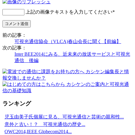
上記の画像テキストを入力してください
*
前の記事：
可視光通信協会（VLCA)春山会長に聞く【前編】
次の記事：
Inter BEE2014にみる、近未来の放送サービスと可視光
通信 後編
ランキング
児玉由美子氏個展に見る、可視光通信と芸術の親和性...
意外と古い！？ 可視光通信の歴史...
OWC2014,IEEE Globecom2014...