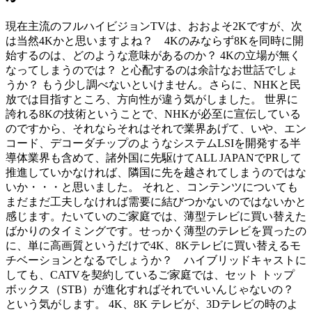
現在主流のフルハイビジョンTVは、おおよそ2Kですが、次
は当然4Kかと思いますよね？ 4Kのみならず8Kを同時に開
始するのは、どのような意味があるのか？ 4Kの立場が無く
なってしまうのでは？ と心配するのは余計なお世話でしょ
うか？ もう少し調べないといけません。さらに、NHKと民
放では目指すところ、方向性が違う気がしました。 世界に
誇れる8Kの技術ということで、NHKが必至に宣伝している
のですから、それならそれはそれで業界あげて、いや、エン
コード、デコーダチップのようなシステムLSIを開発する半
導体業界も含めて、諸外国に先駆けてALL JAPANでPRして
推進していかなければ、隣国に先を越されてしまうのではな
いか・・・と思いました。 それと、コンテンツについても
まだまだ工夫しなければ需要に結びつかないのではないかと
感じます。たいていのご家庭では、薄型テレビに買い替えた
ばかりのタイミングです。せっかく薄型のテレビを買ったの
に、単に高画質というだけで4K、8Kテレビに買い替えるモ
チベーションとなるでしょうか？ ハイブリッドキャストに
しても、CATVを契約しているご家庭では、セット トップ
ボックス（STB）が進化すればそれでいいんじゃないの？
という気がします。 4K、8K テレビが、3Dテレビの時のよ