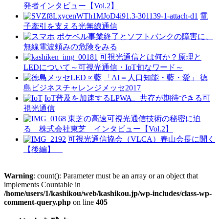
発者インタビュー【Vol.2】
電
子牽引を支える光無線通信
ポケベル事業終了とソフトバンクの障害に、
無線電波頼みの危険をみる
可視光通信とは何か？原理と
LEDについて～可視光通信・IoT旬なワード～
「AI＝人口知能・藍・愛」 徳
島ビジネスチャレンジメッセ2017
IoT普及を加速するLPWA。共存が期待できる可
視光通信
東芝の高速可視光通信技術の秘密に迫
る 株式会社東芝 インタビュー【Vol.2】
可視光通信協会（VLCA）春山会長に聞く
【後編】
Warning
: count(): Parameter must be an array or an object that
implements Countable in
/home/users/1/kashikou/web/kashikou.jp/wp-includes/class-wp-
comment-query.php
on line
405