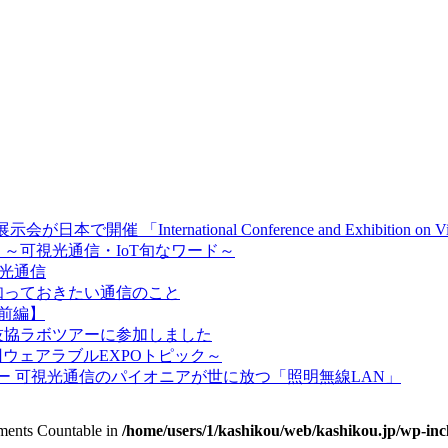
International Conference and Exhibition on Visib
～可視光通信・IoT旬なワード～
視光通信
知っておきたい通信のこと
【前編】
技協ラボツアーに参加しました
ウェアラブルEXPOトピック～
 可視光通信のパイオニアが世に放つ「照明無線LAN」
lements Countable in
/home/users/1/kashikou/web/kashikou.jp/wp-in