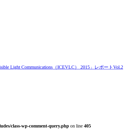
le Light Communications（ICEVLC） 2015」レポートVol.2
cludes/class-wp-comment-query.php
on line
405