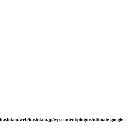
/kashikou/web/kashikou.jp/wp-content/plugins/ultimate-google-