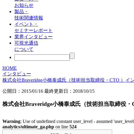
お知らせ
製品・
技術関連情報
イベント・
セミナーレポート
業界インタビュー
可視光通信
について
HOME
インタビュー
株式会社Braveridge小橋泰成氏（技術担当取締役・CTO 
公開日：
2015/01/16
最終更新日：2018/10/15
株式会社Braveridge小橋泰成氏（技術担当取締
Warning
: Use of undefined constant user_level - assumed 'user_level'
analytics/ultimate_ga.php
on line
524