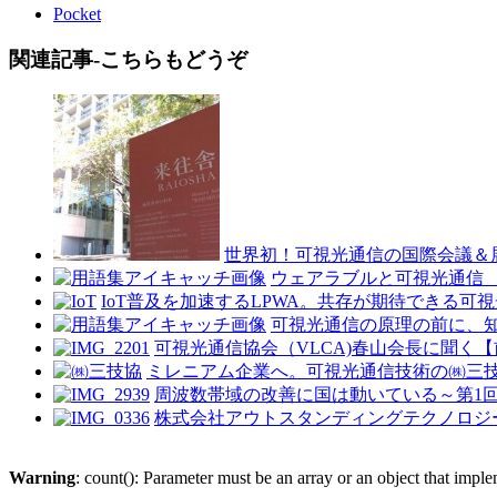
Pocket
関連記事-こちらもどうぞ
世界初！可視光通信の国際会議＆展示会が日本で開催 「
ウェアラブルと可視光通信 
IoT普及を加速するLPWA。共存が期待できる可
可視光通信の原理の前に、
可視光通信協会（VLCA)春山会長に聞く
ミレニアム企業へ。可視光通信技術の㈱三
周波数帯域の改善に国は動いている～第1回
株式会社アウトスタンディングテクノロジー
Warning
: count(): Parameter must be an array or an object that imp