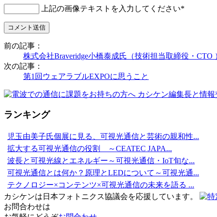
上記の画像テキストを入力してください
*
前の記事：
株式会社Braveridge小橋泰成氏（技術担当取締役・C
次の記事：
第1回ウェアラブルEXPOに思うこと
ランキング
児玉由美子氏個展に見る、可視光通信と芸術の親和性...
拡大する可視光通信の役割 ～CEATEC JAPA...
波長と可視光線とエネルギー～可視光通信・IoT旬な...
可視光通信とは何か？原理とLEDについて～可視光通...
テクノロジー×コンテンツ×可視光通信の未来を語る ...
カシケンは日本フォトニクス協議会を応援しています。
お問合わせは
お気軽にどうぞ
お問合わせ