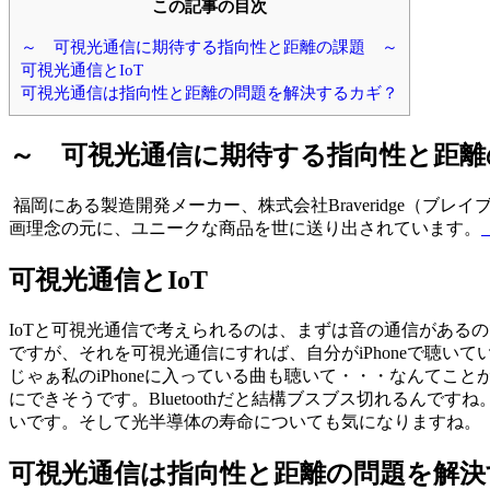
この記事の目次
～ 可視光通信に期待する指向性と距離の課題 ～
可視光通信とIoT
可視光通信は指向性と距離の問題を解決するカギ？
～ 可視光通信に期待する指向性と距
福岡にある製造開発メーカー、株式会社Braveridge（ブ
画理念の元に、ユニークな商品を世に送り出されています。
可視光通信とIoT
IoTと可視光通信で考えられるのは、まずは音の通信があるの
ですが、それを可視光通信にすれば、自分がiPhoneで聴
じゃぁ私のiPhoneに入っている曲も聴いて・・・なんて
にできそうです。Bluetoothだと結構ブスブス切れるん
いです。そして光半導体の寿命についても気になりますね。
可視光通信は指向性と距離の問題を解決