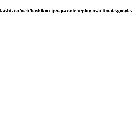
/kashikou/web/kashikou.jp/wp-content/plugins/ultimate-google-