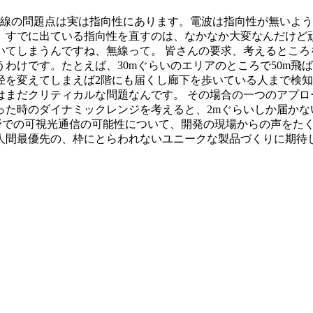
無線の問題点は実は指向性にあります。電波は指向性が無いよ
。すでに出ている指向性を直すのは、なかなか大変なんだけど
いてしまうんですね、無線って。 皆さんの要求、考えるところ
わけです。たとえば、30mぐらいのエリアのところで50m飛
径を変えてしまえば2階にも届くし廊下を歩いている人まで検
はまだクリティカルな問題なんです。 その場合の一つのアプロ
った時のダイナミックレンジを考えると、2mぐらいしか届かな
分野での可視光通信の可能性について、開発の現場からの声をた
人間最優先の、枠にとらわれないユニークな製品づくりに期待