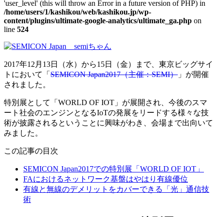
'user_level' (this will throw an Error in a future version of PHP) in
/home/users/1/kashikou/web/kashikou.jp/wp-
content/plugins/ultimate-google-analytics/ultimate_ga.php
on
line
524
2017年12月13日（水）から15日（金）まで、東京ビッグサイ
トにおいて「
SEMICON Japan2017（主催：SEMI）
」が開催
されました。
特別展として「WORLD OF IOT」が展開され、今後のスマ
ート社会のエンジンとなるIoTの発展をリードする様々な技
術が披露されるということに興味がわき、会場まで出向いて
みました。
この記事の目次
SEMICON Japan2017での特別展「WORLD OF IOT」
FAにおけるネットワーク基盤はやはり有線優位
有線と無線のデメリットをカバーできる「光」通信技
術