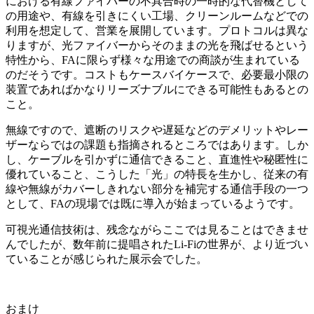
における有線ファイバーの不具合時の一時的な代替機として
の用途や、有線を引きにくい工場、クリーンルームなどでの
利用を想定して、営業を展開しています。プロトコルは異な
りますが、光ファイバーからそのままの光を飛ばせるという
特性から、FAに限らず様々な用途での商談が生まれている
のだそうです。コストもケースバイケースで、必要最小限の
装置であればかなりリーズナブルにできる可能性もあるとの
こと。
無線ですので、遮断のリスクや遅延などのデメリットやレー
ザーならではの課題も指摘されるところではあります。しか
し、ケーブルを引かずに通信できること、直進性や秘匿性に
優れていること、こうした「光」の特長を生かし、従来の有
線や無線がカバーしきれない部分を補完する通信手段の一つ
として、FAの現場では既に導入が始まっているようです。
可視光通信技術は、残念ながらここでは見ることはできませ
んでしたが、数年前に提唱されたLi-Fiの世界が、より近づい
ていることが感じられた展示会でした。
おまけ