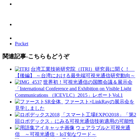
Pocket
関連記事-こちらもどうぞ
台湾工業技術研究院（ITRI）研究員に聞く！
【後編】 ～台湾における最先端可視光通信研究動向～
世界初！可視光通信の国際会議＆展示会
「International Conference and Exhibition on Visible Light
Communications （ICEVLC）2015」レポートVol.1
ファースト×LinkRayの展示会を
見学しました
「スマート工場EXPO2018」「第2
回ロボデックス」にみる可視光通信技術適用の可能性
ウェアラブルと可視光通
信 ～可視光通信・IoT旬なワード～