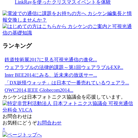
LinkRayを使ったクリスマスイベントを体験
ランキング
鉄道技術展2017に見る可視光通信の進化...
ウェアラブルの法律的課題～第1回ウェアラブルEXP...
Inter BEE2014にみる、近未来の放送サー...
「DX妖怪ウォッチ」は日本で一番売れているウェアラ...
OWC2014,IEEE Globecom2014...
カシケンは日本フォトニクス協議会を応援しています。
お問合わせは
お気軽にどうぞ
お問合わせ
×