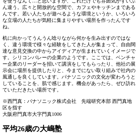
を使うなんて…と思いますが、これだけでも雰囲気がずいぶ
ん違う。広々と開放的な空間で、カフェやキッチンまである
んです。若い人たちが遊べるような環境というか、いろいろ
な立場の人たちが気軽に集まりやすい場所を作ったんです
ね。
机に向かってうんうん唸りながら何かを生み出すのではな
く、違う環境で様々な経験をしてきた人が集まって、自由闊
達な意見交換の中からアイディアが生まれていくイメージで
す。シリコンバレーの企業のようです。ここでは、ベンチャ
ー企業のリーダーを招いて講演をしてもらったり、他社の展
示会に場所を提供したりと、今までにない取り組みで社内の
風通しを良くしています。パナソニックの文化が変わろうと
していることを、肌で感じます。機会があったら、ぜひ訪れ
ていただきたい場所です。
※西門真：パナソニック株式会社 先端研究本部 西門真地
区を指す
大阪府門真市大字門真1006
平均26歳の大嶋塾