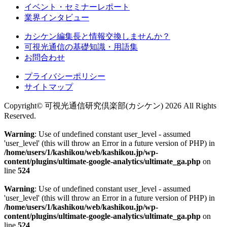
イベント・セミナーレポート
業界インタビュー
カシケン編集長と情報交換しませんか？
可視光通信の基礎知識・用語集
お問合わせ
プライバシーポリシー
サイトマップ
Copyright© 可視光通信研究倶楽部(カシケン) 2026 All Rights
Reserved.
Warning
: Use of undefined constant user_level - assumed
'user_level' (this will throw an Error in a future version of PHP) in
/home/users/1/kashikou/web/kashikou.jp/wp-
content/plugins/ultimate-google-analytics/ultimate_ga.php
on
line
524
Warning
: Use of undefined constant user_level - assumed
'user_level' (this will throw an Error in a future version of PHP) in
/home/users/1/kashikou/web/kashikou.jp/wp-
content/plugins/ultimate-google-analytics/ultimate_ga.php
on
line
524