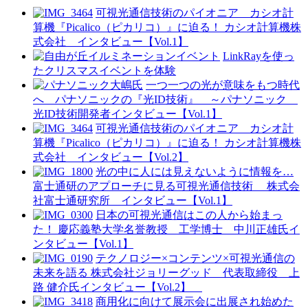
可視光通信技術のパイオニア カシオ計
算機『Picalico（ピカリコ）』に迫る！ カシオ計算機株
式会社 インタビュー【Vol.1】
LinkRayを使っ
たクリスマスイベントを体験
一つ一つの光が意味をもつ時代
へ パナソニックの『光ID技術』 ～パナソニック
光ID技術開発者インタビュー【Vol.1】
可視光通信技術のパイオニア カシオ計
算機『Picalico（ピカリコ）』に迫る！ カシオ計算機株
式会社 インタビュー【Vol.2】
光の中に人には見えないように情報を…
富士通研のアプローチに見る可視光通信技術 株式会
社富士通研究所 インタビュー【Vol.1】
日本の可視光通信はこの人から始まっ
た！ 慶応義塾大学名誉教授 工学博士 中川正雄氏イ
ンタビュー【Vol.1】
テクノロジー×コンテンツ×可視光通信の
未来を語る 株式会社ジョリーグッド 代表取締役 上
路 健介氏インタビュー【Vol.2】
商用化に向けて展示会に出展され始めた