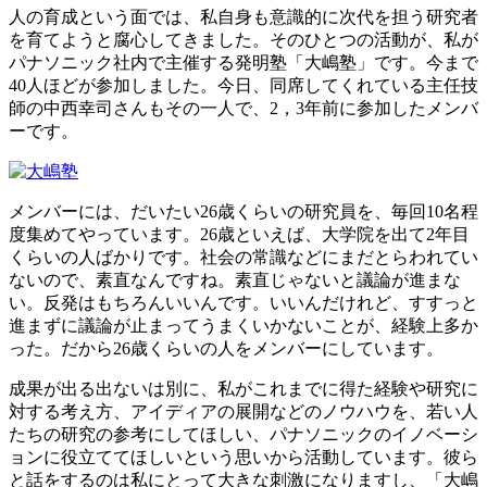
人の育成という面では、私自身も意識的に次代を担う研究者
を育てようと腐心してきました。そのひとつの活動が、私が
パナソニック社内で主催する発明塾「大嶋塾」です。今まで
40人ほどが参加しました。今日、同席してくれている主任技
師の中西幸司さんもその一人で、2，3年前に参加したメンバ
ーです。
メンバーには、だいたい26歳くらいの研究員を、毎回10名程
度集めてやっています。26歳といえば、大学院を出て2年目
くらいの人ばかりです。社会の常識などにまだとらわれてい
ないので、素直なんですね。素直じゃないと議論が進まな
い。反発はもちろんいいんです。いいんだけれど、すすっと
進まずに議論が止まってうまくいかないことが、経験上多か
った。だから26歳くらいの人をメンバーにしています。
成果が出る出ないは別に、私がこれまでに得た経験や研究に
対する考え方、アイディアの展開などのノウハウを、若い人
たちの研究の参考にしてほしい、パナソニックのイノベーシ
ョンに役立ててほしいという思いから活動しています。彼ら
と話をするのは私にとって大きな刺激になりますし、「大嶋