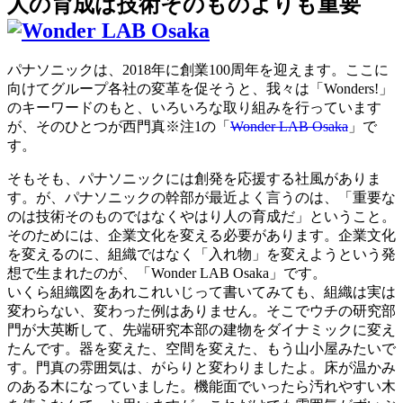
人の育成は技術そのものよりも重要
パナソニックは、2018年に創業100周年を迎えます。ここに
向けてグループ各社の変革を促そうと、我々は「Wonders!」
のキーワードのもと、いろいろな取り組みを行っています
が、そのひとつが西門真※注1の「
Wonder LAB Osaka
」で
す。
そもそも、パナソニックには創発を応援する社風がありま
す。が、パナソニックの幹部が最近よく言うのは、「重要な
のは技術そのものではなくやはり人の育成だ」ということ。
そのためには、企業文化を変える必要があります。企業文化
を変えるのに、組織ではなく「入れ物」を変えようという発
想で生まれたのが、「Wonder LAB Osaka」です。
いくら組織図をあれこれいじって書いてみても、組織は実は
変わらない、変わった例はありません。そこでウチの研究部
門が大英断して、先端研究本部の建物をダイナミックに変え
たんです。器を変えた、空間を変えた、もう山小屋みたいで
す。門真の雰囲気は、がらりと変わりましたよ。床が温かみ
のある木になっていました。機能面でいったら汚れやすい木