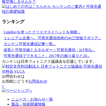
ランキング
LinkRayを使ったクリスマスイベントを体験...
ミレニアム企業へ。可視光通信技術の㈱三技協ラボツア...
カシケン可視光通信記事一覧...
波長と可視光線とエネルギー～可視光通信・IoT旬な...
可視光通信でできること。2017年の振り返りと20...
カシケンは日本フォトニクス協議会を応援しています。
お問合わせは
お気軽にどうぞ
お問合わせ
×
ニュース・お知らせ一覧
製品・技術関連情報