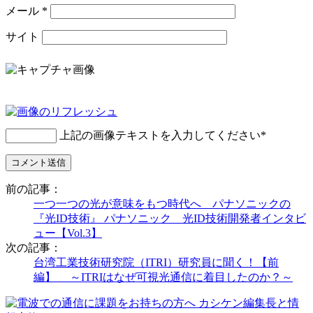
メール
*
サイト
上記の画像テキストを入力してください
*
前の記事：
一つ一つの光が意味をもつ時代へ パナソニックの
『光ID技術』 パナソニック 光ID技術開発者インタビ
ュー【Vol.3】
次の記事：
台湾工業技術研究院（ITRI）研究員に聞く！【前
編】 ～ITRIはなぜ可視光通信に着目したのか？～