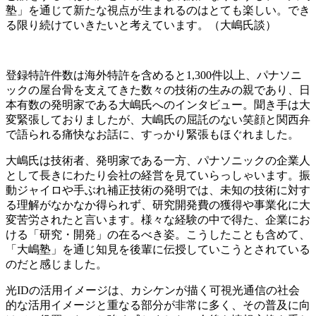
塾」を通じて新たな視点が生まれるのはとても楽しい。でき
る限り続けていきたいと考えています。（大嶋氏談）
登録特許件数は海外特許を含めると1,300件以上、パナソニ
ックの屋台骨を支えてきた数々の技術の生みの親であり、日
本有数の発明家である大嶋氏へのインタビュー。聞き手は大
変緊張しておりましたが、大嶋氏の屈託のない笑顔と関西弁
で語られる痛快なお話に、すっかり緊張もほぐれました。
大嶋氏は技術者、発明家である一方、パナソニックの企業人
として長きにわたり会社の経営を見ていらっしゃいます。振
動ジャイロや手ぶれ補正技術の発明では、未知の技術に対す
る理解がなかなか得られず、研究開発費の獲得や事業化に大
変苦労されたと言います。様々な経験の中で得た、企業にお
ける「研究・開発」の在るべき姿。こうしたことも含めて、
「大嶋塾」を通じ知見を後輩に伝授していこうとされている
のだと感じました。
光IDの活用イメージは、カシケンが描く可視光通信の社会
的な活用イメージと重なる部分が非常に多く、その普及に向