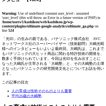
Warning
: Use of undefined constant user_level - assumed
'user_level' (this will throw an Error in a future version of PHP) in
/home/users/1/kashikou/web/kashikou.jp/wp-
content/plugins/ultimate-google-analytics/ultimate_ga.php
on
line
524
「光ID」の生みの親である、パナソニック株式会社 AVC
ネットワークス社のスーパーバイザー（技術顧問）大嶋光昭
様へのインタビューもいよいよ最終回。大嶋氏は、これまで
もパナソニックの大ヒット商品に関わる特許技術の開発を、
数多く手掛けられています。今回は光IDを生み出すことに
なった大嶋氏が主宰される「大嶋塾」と、その大嶋塾の土壌
となったパナソニックの研究開発文化とについてお話を伺い
ます。
この記事の目次
人の育成は技術そのものよりも重要
平均26歳の大嶋塾